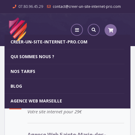
07.80.96.45.29
contact@creer-un-site-internet-pro.com
CREER-UN-SITE-INTERNET-PRO.COM
QUI SOMMES NOUS ?
Agence Web Sainte-Marie-des-Champs
NOS TARIFS
Agence Web Sainte-Marie-des-
5
BLOG
Champs
OCT
AGENCE WEB MARSEILLE
Votre site internet pour 29€
Agence Web Sainte-Marie-des-