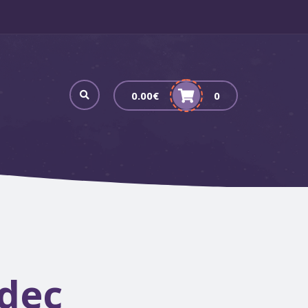
0.00
€
0
dec