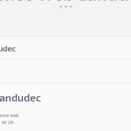
udec
Landudec
gence web
 45 29 .