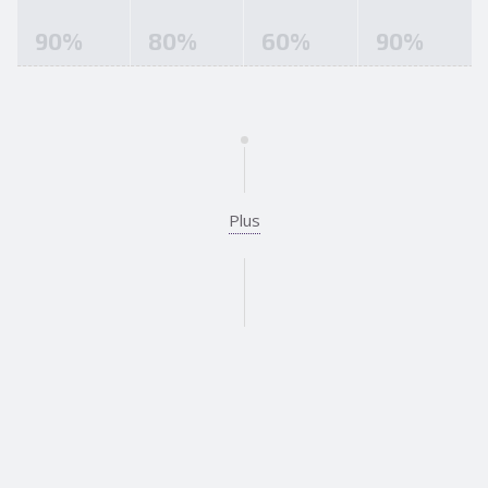
90
%
80
%
60
%
90
%
Plus