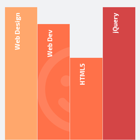
Web Design
jQuery
Web Dev
HTML5