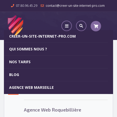
07.80.96.45.29
contact@creer-un-site-internet-pro.com
CREER-UN-SITE-INTERNET-PRO.COM
QUI SOMMES NOUS ?
Agence Web Roquebillière
NOS TARIFS
Agence Web Roquebillière
5
BLOG
OCT
AGENCE WEB MARSEILLE
Votre site internet pour 29€
Agence Web Roquebillière