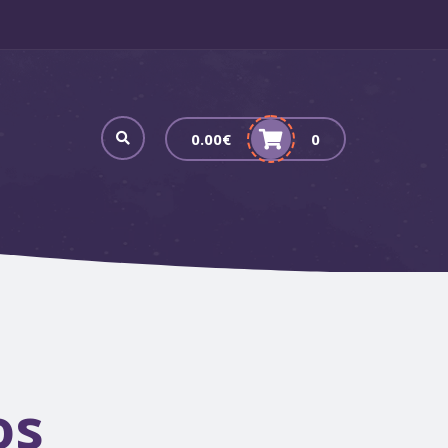
0.00
€
0
os