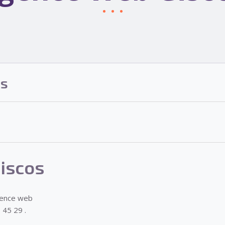
os
iscos
gence web
 45 29 .