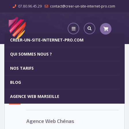
07.80.96.45.29
contact@creer-un-site-internet-pro.com
CREER-UN-SITE-INTERNET-PRO.COM
QUI SOMMES NOUS ?
Agence Web Chénas
NOS TARIFS
Agence Web Chénas
5
BLOG
OCT
AGENCE WEB MARSEILLE
Votre site internet pour 29€
Agence Web Chénas