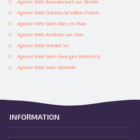
Agence Web Bouvaincourt-sur-Bresle
Agence Web Oulches-la-Vallée-Foulon
Agence Web Saint-Mary-le-Plain
Agence Web Arnières-sur-Iton
Agence Web Nohant-Vic
Agence Web Saint-Georges-Montcocq
Agence Web Saint-Momelin
INFORMATION