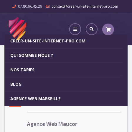
07.80.96.45.29
contact@creer-un-site-internet-pro.com
CREER-UN-SITE-INTERNET-PRO.COM
QUI SOMMES NOUS ?
Agence Web Maucor
NOS TARIFS
Agence Web Maucor
5
BLOG
OCT
AGENCE WEB MARSEILLE
Votre site internet pour 29€
Agence Web Maucor