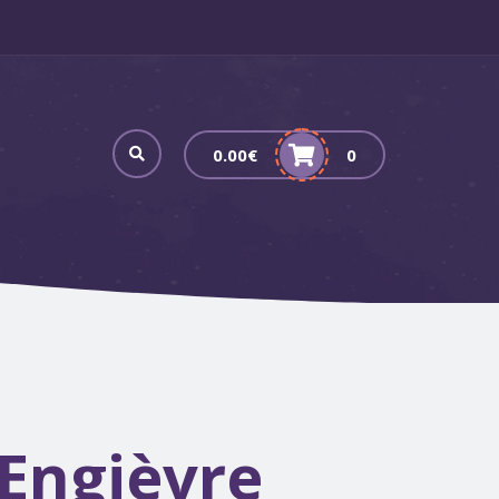
0.00
€
0
Engièvre