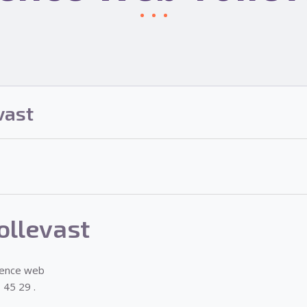
vast
ollevast
gence web
 45 29 .