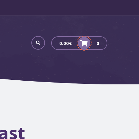
0.00
€
0
ast