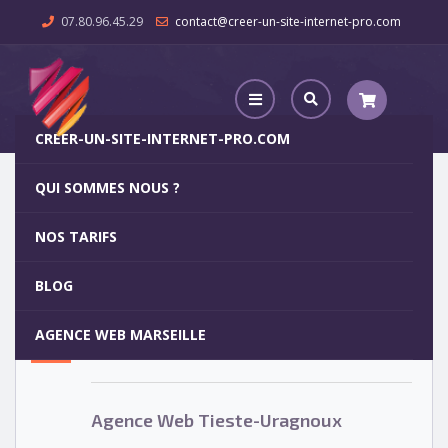
07.80.96.45.29
contact@creer-un-site-internet-pro.com
CREER-UN-SITE-INTERNET-PRO.COM
QUI SOMMES NOUS ?
Agence Web Tieste-Uragnoux
NOS TARIFS
Agence Web Tieste-Uragnoux
5
BLOG
OCT
AGENCE WEB MARSEILLE
Votre site internet pour 29€
Agence Web Tieste-Uragnoux