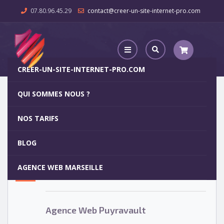
07.80.96.45.29
contact@creer-un-site-internet-pro.com
CREER-UN-SITE-INTERNET-PRO.COM
QUI SOMMES NOUS ?
Agence Web Puyravault
NOS TARIFS
Agence Web Puyravault
5
BLOG
OCT
AGENCE WEB MARSEILLE
Votre site internet pour 29€
Agence Web Puyravault