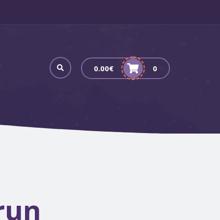
0.00
€
0
run