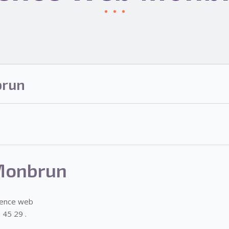
brun
Monbrun
gence web
 45 29 .