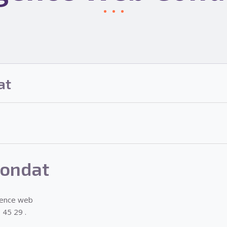
at
ondat
gence web
 45 29 .