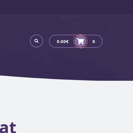
0.00
€
0
at