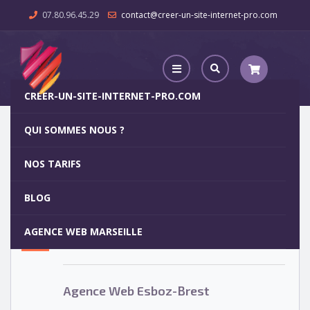
07.80.96.45.29
contact@creer-un-site-internet-pro.com
CREER-UN-SITE-INTERNET-PRO.COM
QUI SOMMES NOUS ?
Agence Web Esboz-Brest
NOS TARIFS
Agence Web Esboz-Brest
5
BLOG
OCT
AGENCE WEB MARSEILLE
Votre site internet pour 29€
Agence Web Esboz-Brest