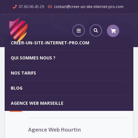
07.80.96.45.29
contact@creer-un-site-internet-pro.com
CREER-UN-SITE-INTERNET-PRO.COM
QUI SOMMES NOUS ?
Agence Web Hourtin
NOS TARIFS
Agence Web Hourtin
5
BLOG
OCT
AGENCE WEB MARSEILLE
Votre site internet pour 29€
Agence Web Hourtin