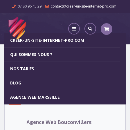
07.80.96.45.29
contact@creer-un-site-internet-pro.com
CREER-UN-SITE-INTERNET-PRO.COM
QUI SOMMES NOUS ?
Agence Web Bouconvillers
NOS TARIFS
Agence Web Bouconvillers
5
BLOG
OCT
AGENCE WEB MARSEILLE
Votre site internet pour 29€
Agence Web Bouconvillers