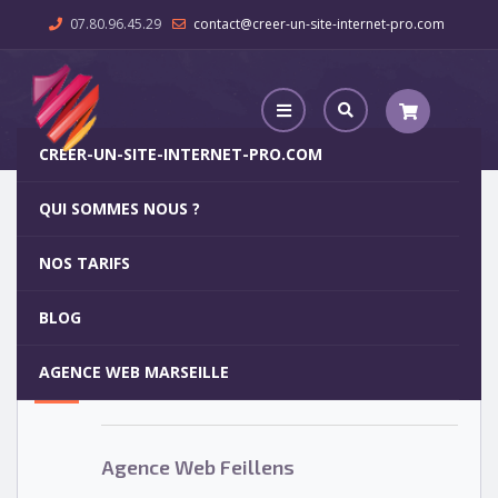
07.80.96.45.29
contact@creer-un-site-internet-pro.com
CREER-UN-SITE-INTERNET-PRO.COM
QUI SOMMES NOUS ?
Agence Web Feillens
NOS TARIFS
Agence Web Feillens
5
BLOG
OCT
AGENCE WEB MARSEILLE
Votre site internet pour 29€
Agence Web Feillens