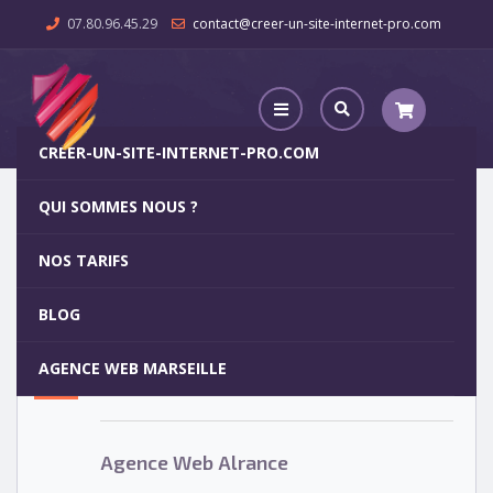
07.80.96.45.29
contact@creer-un-site-internet-pro.com
CREER-UN-SITE-INTERNET-PRO.COM
QUI SOMMES NOUS ?
Agence Web Alrance
NOS TARIFS
Agence Web Alrance
5
BLOG
OCT
AGENCE WEB MARSEILLE
Votre site internet pour 29€
Agence Web Alrance