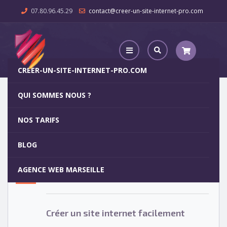
07.80.96.45.29
contact@creer-un-site-internet-pro.com
CREER-UN-SITE-INTERNET-PRO.COM
QUI SOMMES NOUS ?
Créer un site internet facilement
NOS TARIFS
Créer un site internet facilement
15
BLOG
MAR
AGENCE WEB MARSEILLE
Votre site internet pour 29€
Créer un site internet facilement