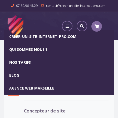
07.80.96.45.29
contact@creer-un-site-internet-pro.com
CREER-UN-SITE-INTERNET-PRO.COM
QUI SOMMES NOUS ?
Concepteur de site
NOS TARIFS
Concepteur de site
15
BLOG
MAR
AGENCE WEB MARSEILLE
Votre site internet pour 29€
Concepteur de site