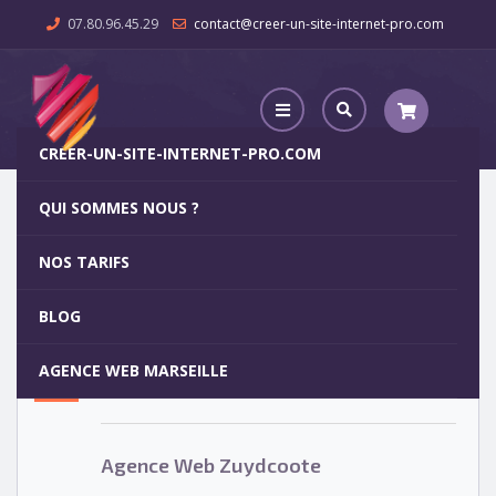
07.80.96.45.29
contact@creer-un-site-internet-pro.com
CREER-UN-SITE-INTERNET-PRO.COM
QUI SOMMES NOUS ?
Agence Web Zuydcoote
NOS TARIFS
Agence Web Zuydcoote
5
BLOG
OCT
AGENCE WEB MARSEILLE
Votre site internet pour 29€
Agence Web Zuydcoote