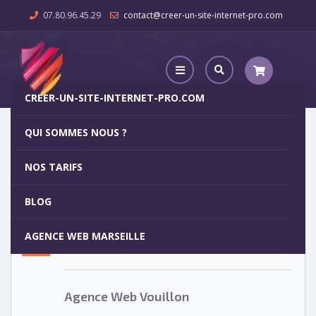
07.80.96.45.29
contact@creer-un-site-internet-pro.com
CREER-UN-SITE-INTERNET-PRO.COM
QUI SOMMES NOUS ?
Agence Web Vouillon
NOS TARIFS
Agence Web Vouillon
5
BLOG
OCT
AGENCE WEB MARSEILLE
Votre site internet pour 29€
Agence Web Vouillon