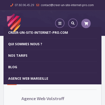
07.80.96.45.29
contact@creer-un-site-internet-pro.com
CREER-UN-SITE-INTERNET-PRO.COM
QUI SOMMES NOUS ?
Agence Web Volstroff
NOS TARIFS
Agence Web Volstroff
5
BLOG
OCT
AGENCE WEB MARSEILLE
Votre site internet pour 29€
Agence Web Volstroff