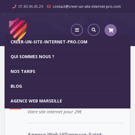
07.80.96.45.29
contact@creer-un-site-internet-pro.com
CREER-UN-SITE-INTERNET-PRO.COM
QUI SOMMES NOUS ?
Agence Web Villeneuve-Saint-Germain
NOS TARIFS
Agence Web Villeneuve-Saint-
5
BLOG
Germain
OCT
AGENCE WEB MARSEILLE
Votre site internet pour 29€
Agence Web Villeneuve-Saint-