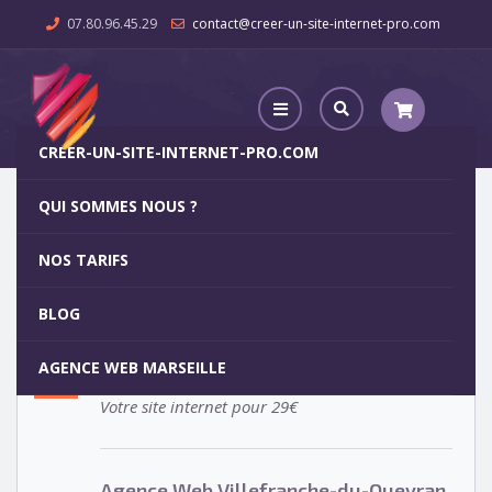
07.80.96.45.29
contact@creer-un-site-internet-pro.com
CREER-UN-SITE-INTERNET-PRO.COM
QUI SOMMES NOUS ?
Agence Web Villefranche-du-Queyran
NOS TARIFS
Agence Web Villefranche-du-
5
BLOG
Queyran
OCT
AGENCE WEB MARSEILLE
Votre site internet pour 29€
Agence Web Villefranche-du-Queyran