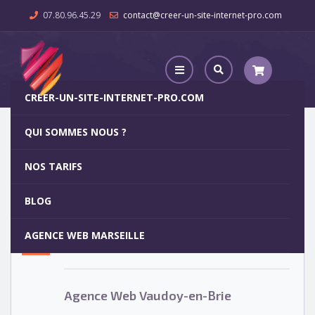
07.80.96.45.29
contact@creer-un-site-internet-pro.com
CREER-UN-SITE-INTERNET-PRO.COM
QUI SOMMES NOUS ?
Agence Web Vaudoy-en-Brie
NOS TARIFS
Agence Web Vaudoy-en-Brie
5
BLOG
OCT
AGENCE WEB MARSEILLE
Votre site internet pour 29€
Agence Web Vaudoy-en-Brie