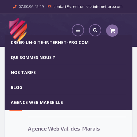
07.80.96.45.29
contact@creer-un-site-internet-pro.com
CREER-UN-SITE-INTERNET-PRO.COM
QUI SOMMES NOUS ?
Agence Web Val-des-Marais
NOS TARIFS
Agence Web Val-des-Marais
5
BLOG
OCT
AGENCE WEB MARSEILLE
Votre site internet pour 29€
Agence Web Val-des-Marais