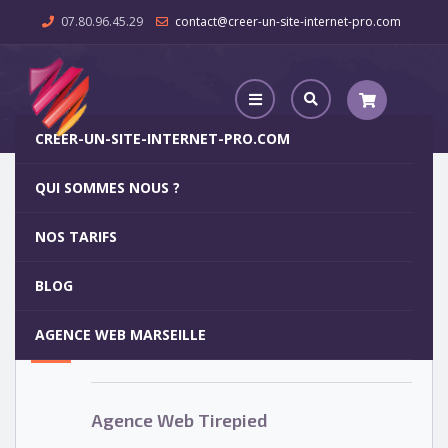
07.80.96.45.29
contact@creer-un-site-internet-pro.com
CREER-UN-SITE-INTERNET-PRO.COM
QUI SOMMES NOUS ?
Agence Web Tirepied
NOS TARIFS
Agence Web Tirepied
5
BLOG
OCT
AGENCE WEB MARSEILLE
Votre site internet pour 29€
Agence Web Tirepied