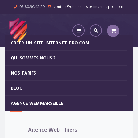
07.80.96.45.29
contact@creer-un-site-internet-pro.com
CREER-UN-SITE-INTERNET-PRO.COM
QUI SOMMES NOUS ?
Agence Web Thiers
NOS TARIFS
Agence Web Thiers
5
BLOG
OCT
AGENCE WEB MARSEILLE
Votre site internet pour 29€
Agence Web Thiers