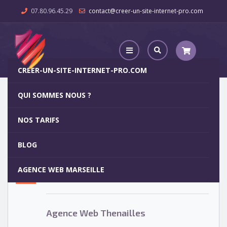
07.80.96.45.29
contact@creer-un-site-internet-pro.com
CREER-UN-SITE-INTERNET-PRO.COM
QUI SOMMES NOUS ?
Agence Web Thenailles
NOS TARIFS
Agence Web Thenailles
5
BLOG
OCT
AGENCE WEB MARSEILLE
Votre site internet pour 29€
Agence Web Thenailles