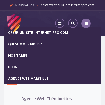
07.80.96.45.29
contact@creer-un-site-internet-pro.com
CREER-UN-SITE-INTERNET-PRO.COM
QUI SOMMES NOUS ?
Agence Web Théminettes
NOS TARIFS
Agence Web Théminettes
5
BLOG
OCT
AGENCE WEB MARSEILLE
Votre site internet pour 29€
Agence Web Théminettes