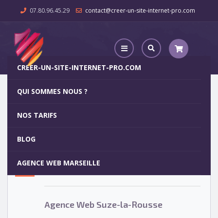
07.80.96.45.29
contact@creer-un-site-internet-pro.com
CREER-UN-SITE-INTERNET-PRO.COM
QUI SOMMES NOUS ?
Agence Web Suze-la-Rousse
NOS TARIFS
Agence Web Suze-la-Rousse
5
BLOG
OCT
AGENCE WEB MARSEILLE
Votre site internet pour 29€
Agence Web Suze-la-Rousse