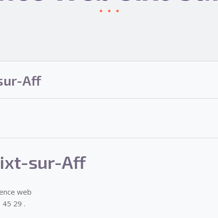
sur-Aff
xt-sur-Aff
gence web
 45 29 .