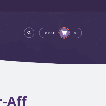
0.00
€
0
-Aff