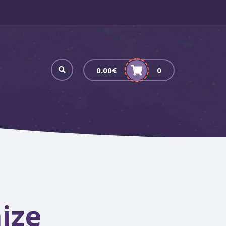
0.00
€
0
ize