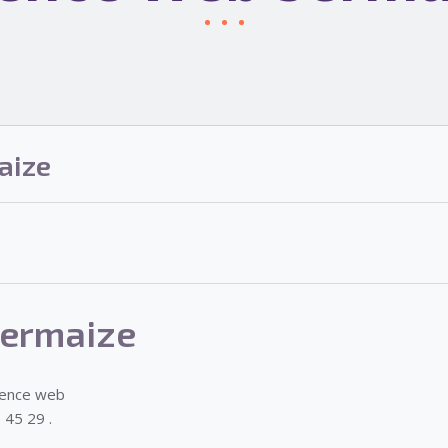
aize
ermaize
gence web
 45 29 .