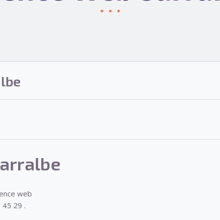
lbe
arralbe
gence web
 45 29 .