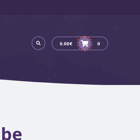
0.00
€
0
lbe