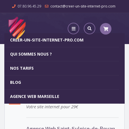
07.80.96.45.29
contact@creer-un-site-internet-pro.com
CREER-UN-SITE-INTERNET-PRO.COM
QUI SOMMES NOUS ?
Agence Web Saint-Sulpice-de-Royan
NOS TARIFS
Agence Web Saint-Sulpice-de-
5
BLOG
Royan
OCT
AGENCE WEB MARSEILLE
Votre site internet pour 29€
Agence Web Saint-Sulpice-de-Royan