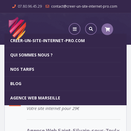
07.80.96.45.29
contact@creer-un-site-internet-pro.com
CREER-UN-SITE-INTERNET-PRO.COM
QUI SOMMES NOUS ?
Agence Web Saint-Silvain-sous-Toulx
NOS TARIFS
Agence Web Saint-Silvain-sous-
5
BLOG
Toulx
OCT
AGENCE WEB MARSEILLE
Votre site internet pour 29€
Agence Web Saint-Silvain-sous-Toulx