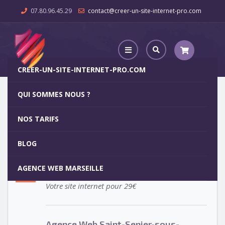
07.80.96.45.29
contact@creer-un-site-internet-pro.com
CREER-UN-SITE-INTERNET-PRO.COM
QUI SOMMES NOUS ?
Agence Web Saint-Senier-sous-Avranches
NOS TARIFS
Agence Web Saint-Senier-sous-
5
BLOG
Avranches
OCT
AGENCE WEB MARSEILLE
Votre site internet pour 29€
Agence Web Saint-Senier-sous-