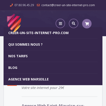
07.80.96.45.29
contact@creer-un-site-internet-pro.com
CREER-UN-SITE-INTERNET-PRO.COM
QUI SOMMES NOUS ?
Agence Web Saint-Maurice-sur-Fessard
NOS TARIFS
Agence Web Saint-Maurice-sur-
5
BLOG
Fessard
OCT
AGENCE WEB MARSEILLE
Votre site internet pour 29€
Agence Web Saint-Maurice-sur-