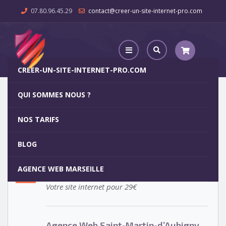
07.80.96.45.29
contact@creer-un-site-internet-pro.com
CREER-UN-SITE-INTERNET-PRO.COM
QUI SOMMES NOUS ?
Agence Web Saint-Martin-d’Aubigny
NOS TARIFS
Agence Web Saint-Martin-
5
BLOG
d’Aubigny
OCT
AGENCE WEB MARSEILLE
Votre site internet pour 29€
Agence Web Saint-Martin-d’Aubigny