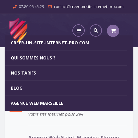
07.80.96.45.29
contact@creer-un-site-internet-pro.com
CREER-UN-SITE-INTERNET-PRO.COM
QUI SOMMES NOUS ?
Agence Web Saint-Manvieu-Norrey
NOS TARIFS
Agence Web Saint-Manvieu-
5
BLOG
Norrey
OCT
AGENCE WEB MARSEILLE
Votre site internet pour 29€
Agence Web Saint-Manvieu-Norrey