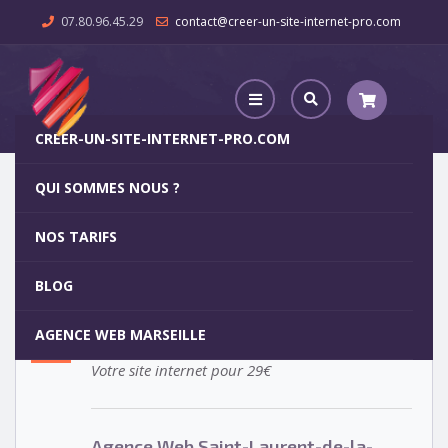
07.80.96.45.29
contact@creer-un-site-internet-pro.com
CREER-UN-SITE-INTERNET-PRO.COM
QUI SOMMES NOUS ?
Agence Web Saint-Laurent-de-la-Cabrerisse
NOS TARIFS
Agence Web Saint-Laurent-de-
5
BLOG
la-Cabrerisse
OCT
AGENCE WEB MARSEILLE
Votre site internet pour 29€
Agence Web Saint-Laurent-de-la-