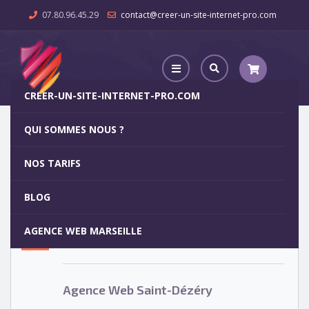
07.80.96.45.29
contact@creer-un-site-internet-pro.com
CREER-UN-SITE-INTERNET-PRO.COM
QUI SOMMES NOUS ?
Agence Web Saint-Dézéry
NOS TARIFS
Agence Web Saint-Dézéry
5
BLOG
OCT
AGENCE WEB MARSEILLE
Votre site internet pour 29€
Agence Web Saint-Dézéry