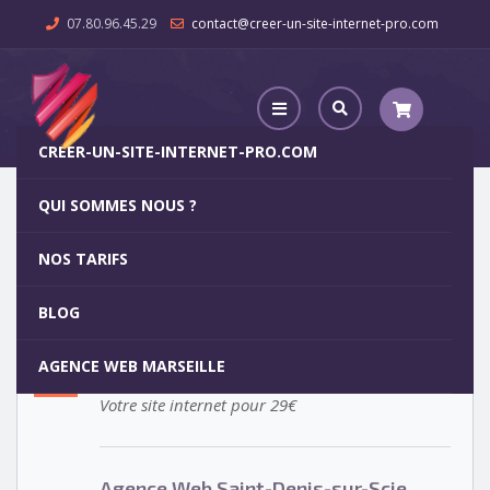
07.80.96.45.29
contact@creer-un-site-internet-pro.com
CREER-UN-SITE-INTERNET-PRO.COM
QUI SOMMES NOUS ?
Agence Web Saint-Denis-sur-Scie
NOS TARIFS
Agence Web Saint-Denis-sur-
5
BLOG
Scie
OCT
AGENCE WEB MARSEILLE
Votre site internet pour 29€
Agence Web Saint-Denis-sur-Scie