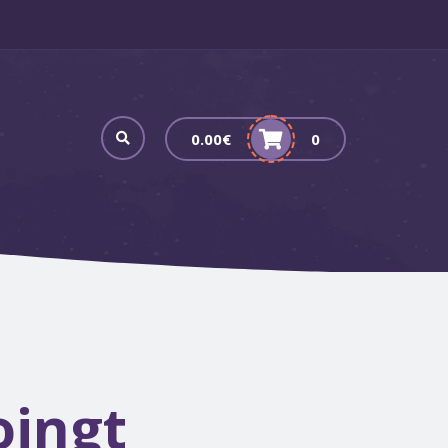
0.00
€
0
oingt