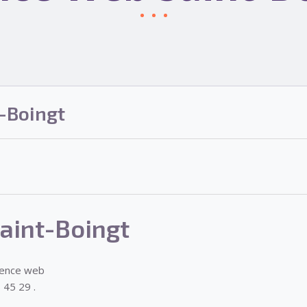
-Boingt
aint-Boingt
gence web
 45 29 .