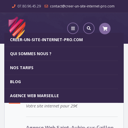
07.80.96.45.29
contact@creer-un-site-internet-pro.com
CREER-UN-SITE-INTERNET-PRO.COM
QUI SOMMES NOUS ?
Agence Web Saint-Aubin-sur-Gaillon
NOS TARIFS
Agence Web Saint-Aubin-sur-
5
BLOG
Gaillon
OCT
AGENCE WEB MARSEILLE
Votre site internet pour 29€
Agence Web Saint-Aubin-sur-Gaillon