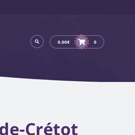
0.00
€
0
de-Crétot