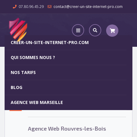
07.80.96.45.29
contact@creer-un-site-internet-pro.com
CREER-UN-SITE-INTERNET-PRO.COM
QUI SOMMES NOUS ?
Agence Web Rouvres-les-Bois
NOS TARIFS
Agence Web Rouvres-les-Bois
5
BLOG
OCT
AGENCE WEB MARSEILLE
Votre site internet pour 29€
Agence Web Rouvres-les-Bois