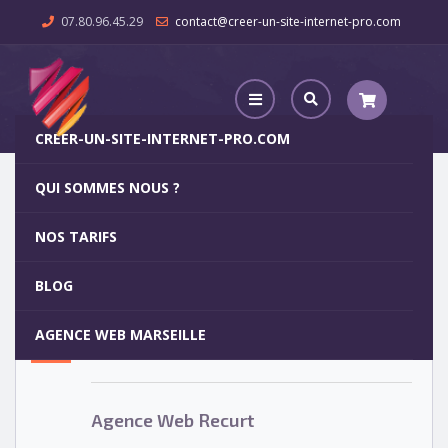
07.80.96.45.29
contact@creer-un-site-internet-pro.com
CREER-UN-SITE-INTERNET-PRO.COM
QUI SOMMES NOUS ?
Agence Web Recurt
NOS TARIFS
Agence Web Recurt
5
BLOG
OCT
AGENCE WEB MARSEILLE
Votre site internet pour 29€
Agence Web Recurt