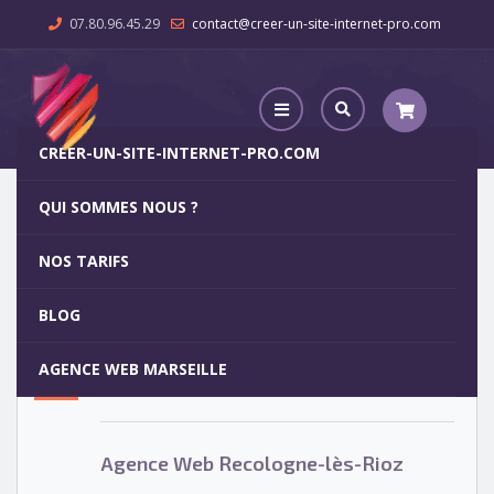
07.80.96.45.29
contact@creer-un-site-internet-pro.com
CREER-UN-SITE-INTERNET-PRO.COM
QUI SOMMES NOUS ?
Agence Web Recologne-lès-Rioz
NOS TARIFS
Agence Web Recologne-lès-Rioz
5
BLOG
OCT
AGENCE WEB MARSEILLE
Votre site internet pour 29€
Agence Web Recologne-lès-Rioz